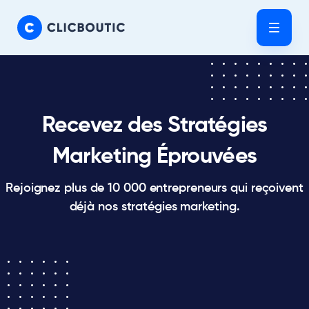
Skip
Skip
links
to
Tog
primary
navigation
Skip
to
content
Recevez des Stratégies
Marketing Éprouvées
Rejoignez plus de 10 000 entrepreneurs qui reçoivent
déjà nos stratégies marketing.
Etudes de
Cas