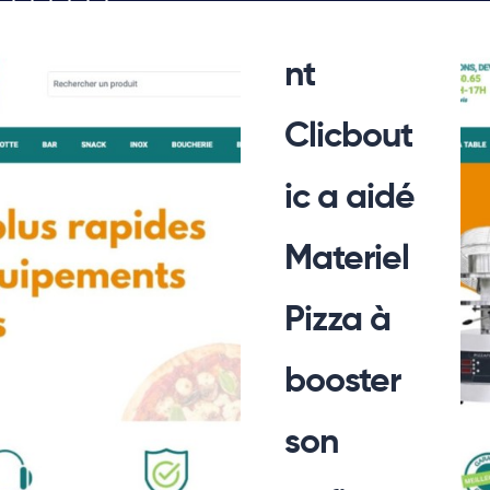
Comme
nt
Clicbout
ic a aidé
Materiel
Pizza à
booster
son