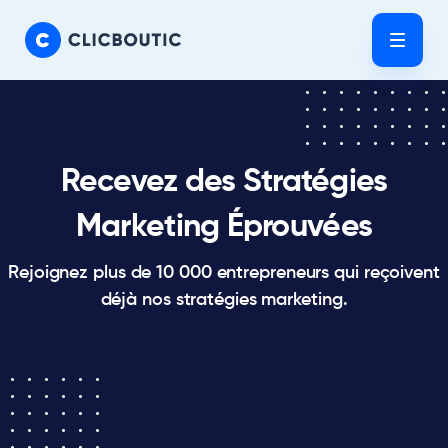
Skip
Skip
links
to
Tog
primary
navigation
Skip
to
content
Recevez des Stratégies
Marketing Éprouvées
Rejoignez plus de 10 000 entrepreneurs qui reçoivent
déjà nos stratégies marketing.
Etudes de
Cas