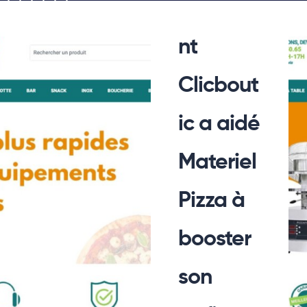
Comme
nt
Clicbout
ic a aidé
Materiel
Pizza à
booster
son