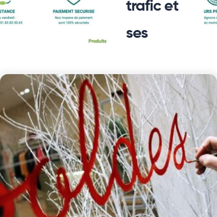
trafic et
ses
ventes
Lire La Suite