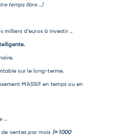
re temps libre ..)
milliers d’euros à investir ..
telligente.
naire.
ntable sur le long-terme.
issement MASSIF en temps ou en
 ..
e de ventes par mois
(≈ 1000